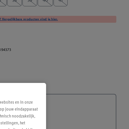
7
38
39
40
41
! Vergelijkbare producten vind je hier.
394373
ebsites en in onze
e op jouw eindapparaat
hnisch noodzakelijk,
tellingen, het