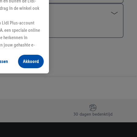
n en buiten de Lidl-
drag in de winkel ook
n Lidl Plus-account
A. een speciale online
te herkennen in
an jouw gehashte e-
aan jou zijn
ssen
Akkoord
r producten waarin je
 winkel te plaatsen
innen verschillende
 van jouw gehashte e-
an jou kunnen worden
30 dagen bedenktijd
erking.
en vergelijkbare