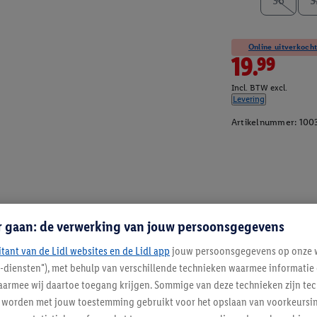
36
3
Online uitverkocht
19.99
Incl. BTW excl.
Levering
Artikelnummer:
100
r gaan: de verwerking van jouw persoonsgegevens
itant van de Lidl websites en de Lidl app
jouw persoonsgegevens op onze w
l-diensten"), met behulp van verschillende technieken waarmee informati
armee wij daartoe toegang krijgen. Sommige van deze technieken zijn tec
worden met jouw toestemming gebruikt voor het opslaan van voorkeursins