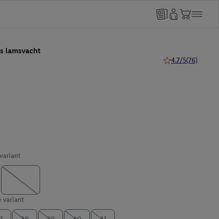
s lamsvacht
4.7/5
(76)
4.7 van 5 sterren (
 variant
e variant