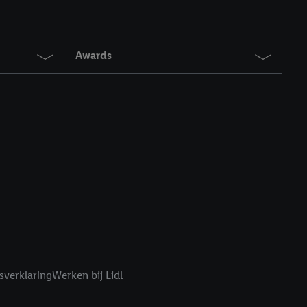
en. Meer informatie,
t moment in te
r
voor meer informatie
Awards
sverklaring
Werken bij Lidl