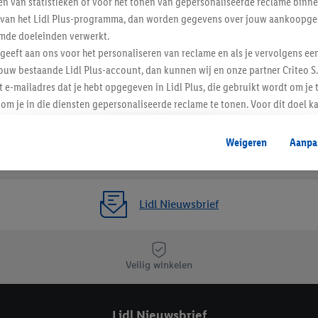
n van statistieken of voor het tonen van gepersonaliseerde reclame binne
ent van het Lidl Plus-programma, dan worden gegevens over jouw aankoopge
mde doeleinden verwerkt.
 geeft aan ons voor het personaliseren van reclame en als je vervolgens ee
ouw bestaande Lidl Plus-account, dan kunnen wij en onze partner Criteo S.
t e-mailadres dat je hebt opgegeven in Lidl Plus, die gebruikt wordt om je 
om je in die diensten gepersonaliseerde reclame te tonen. Voor dit doel k
mengevoegd met andere identifiers of met identifiers die door Criteo S.A. 
Weigeren
Aanpa
mming geeft, dan kunnen retargeting advertenties worden weergegeven voo
etoond (bijvoorbeeld door het product in een winkelmandje van een online
. De retargeting advertenties kunnen op verschillende eindapparaten en b
Lidl Nieuwsbrief
ergegeven, als verschillende eindapparaten en Lidl-diensten, met behulp
ele andere identifiers of met identifiers waarover Criteo S.A. beschikt, a
je aangeven met welke cookies en vergelijkbare technieken en met welke
Veilig winkelen
e instemt. Verder kan je er meer informatie vinden over de gegevensverw
eren", kies je voor de optie dat er enkel technisch noodzakelijke cookies 
uikt.
Lidl Nieuwsbrief