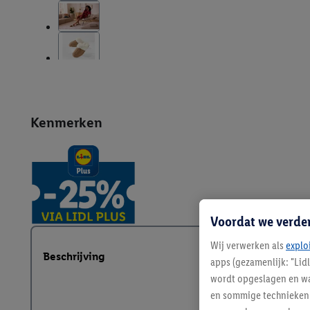
Kenmerken
Voordat we verde
Wij verwerken als
explo
Beschrijving
apps (gezamenlijk: "Lid
wordt opgeslagen en wa
en sommige technieken 