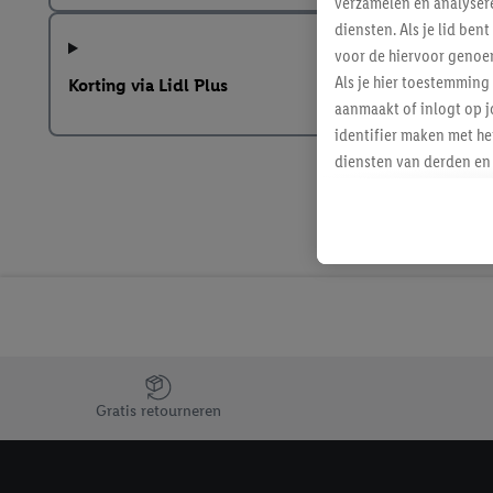
verzamelen en analysere
diensten. Als je lid b
voor de hiervoor genoe
Als je hier toestemming
Korting via Lidl Plus
aanmaakt of inlogt op j
identifier maken met he
diensten van derden en 
mailadres ook worden sa
toegewezen.
Als je hiervoor toeste
eerder interesse hebt g
maar het niet te kopen)
Lidl-diensten worden we
mailadres en met eventu
toegewezen.
Jouw voordelen bij ons als Lidl webshop klant
Onder "Aanpassen" kun 
Gratis retourneren
verwerkingsdoeleinden j
Door te klikken op "Weig
technieken worden gebr