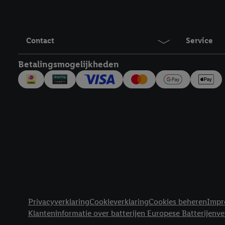
Door op "Akkoord" te kl
inclusief over de opsl
trekken, vind je in onze
Contact
Service
over de cookies die wij 
Betalingsmogelijkheden
Juridische koppelingen
Privacyverklaring
Cookieverklaring
Cookies beheren
Impr
Klanteninformatie over batterijen Europese Batterijenv