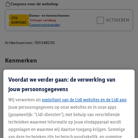
Artikelnummer:
100348250
Kenmerken
Voordat we verder gaan: de verwerking van
jouw persoonsgegevens
Wij verwerken als
exploitant van de Lidl websites en de Lidl app
jouw persoonsgegevens op onze websites en in onze apps
Beschrijving
(gezamenlijk: "Lidl-diensten"), met behulp van verschillende
technieken waarmee informatie op jouw eindapparaat wordt
opgeslagen en waarmee wij daartoe toegang krijgen. Sommige
van deze technieken zijn technisch noodzakelijk, en sommige