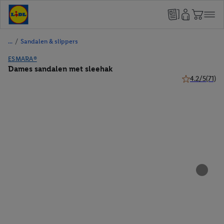
/
Sandalen & slippers
ESMARA®
Dames sandalen met sleehak
4.2/5
(71)
4.2 van 5 ster