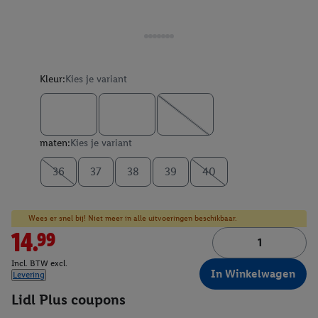
Kleur:
Kies je variant
maten:
Kies je variant
36
37
38
39
40
Wees er snel bij! Niet meer in alle uitvoeringen beschikbaar.
14.99
Incl. BTW excl.
In Winkelwagen
Levering