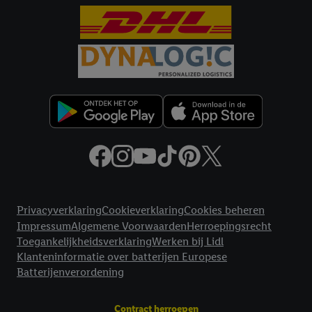
voor alle bovengenoemde doeleinden. Meer informatie,
inclusief over de opslagperiode van de gegevens en je recht om
jouw toestemming op elk gewenst moment in te trekken, vind je
in onze
privacyverklaring
.
Je vindt de impressum voor de Lidl
website hier.
Klik
hier
voor meer informatie over de cookies die
wij inzetten.
Juridische koppelingen
Privacyverklaring
Cookieverklaring
Cookies beheren
Impressum
Algemene Voorwaarden
Herroepingsrecht
Toegankelijkheidsverklaring
Werken bij Lidl
Klanteninformatie over batterijen Europese
Batterijenverordening
Contract herroepen