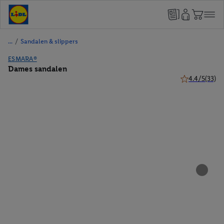
/
Sandalen & slippers
ESMARA®
Dames sandalen
4.4/5
(33)
4.4 van 5 ster