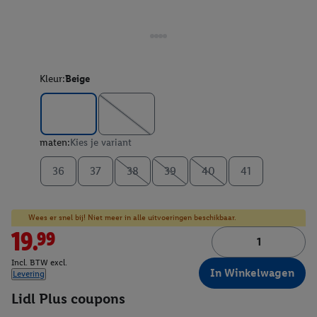
Kleur:
Beige
maten:
Kies je variant
36
37
38
39
40
41
Wees er snel bij! Niet meer in alle uitvoeringen beschikbaar.
19.99
Incl. BTW excl.
In Winkelwagen
Levering