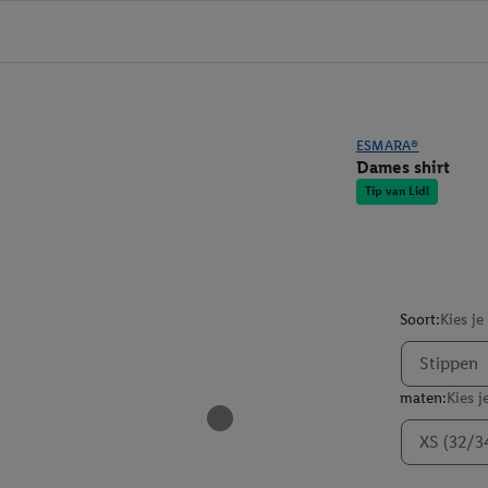
ESMARA®
Dames shirt
Tip van Lidl
Soort:
Kies je
Stippen
maten:
Kies j
XS (32/3