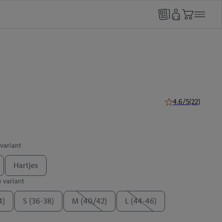
4.6/5
(22)
4.6 van 5 sterren (
 variant
Hartjes
e variant
4)
S (36-38)
M (40/42)
L (44-46)