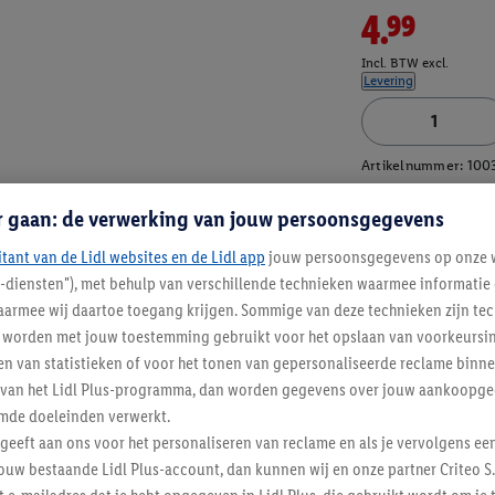
4.99
Incl. BTW excl.
Levering
Artikelnummer:
100
r gaan: de verwerking van jouw persoonsgegevens
itant van de Lidl websites en de Lidl app
jouw persoonsgegevens op onze w
l-diensten"), met behulp van verschillende technieken waarmee informati
armee wij daartoe toegang krijgen. Sommige van deze technieken zijn tec
worden met jouw toestemming gebruikt voor het opslaan van voorkeursins
n van statistieken of voor het tonen van gepersonaliseerde reclame binne
ent van het Lidl Plus-programma, dan worden gegevens over jouw aankoopge
mde doeleinden verwerkt.
 geeft aan ons voor het personaliseren van reclame en als je vervolgens ee
ouw bestaande Lidl Plus-account, dan kunnen wij en onze partner Criteo S.