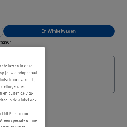
In Winkelwagen
382804
ebsites en in onze
e op jouw eindapparaat
hnisch noodzakelijk,
tellingen, het
n en buiten de Lidl-
drag in de winkel ook
n Lidl Plus-account
A. een speciale online