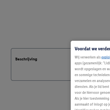
Voordat we verde
Wij verwerken als
explo
Beschrijving
apps (gezamenlijk: "Lid
wordt opgeslagen en wa
en sommige technieken 
verzamelen en analysere
diensten. Als je lid b
voor de hiervoor genoe
Als je hier toestemming
aanmaakt of inlogt op j