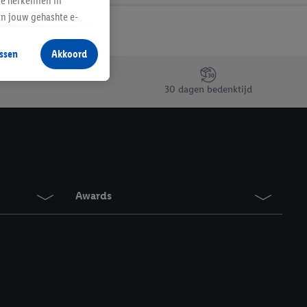
te herkennen in
an jouw gehashte e-
aan jou zijn
ssen
Akkoord
r producten waarin je
 winkel te plaatsen
30 dagen bedenktijd
innen verschillende
 van jouw gehashte e-
an jou kunnen worden
erking.
Awards
en vergelijkbare
en. Meer informatie,
t moment in te
r
voor meer informatie