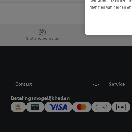
identifier maken met he
diensten van derden en 
mailadres ook worden sa
toegewezen.
Als je hiervoor toeste
Jouw voordelen bij ons als Lidl webshop klant
eerder interesse hebt g
Gratis retourneren
maar het niet te kopen)
Lidl-diensten worden we
mailadres en met eventu
toegewezen.
Onder "Aanpassen" kun 
verwerkingsdoeleinden j
Contact
Service
Door te klikken op "Weig
technieken worden gebr
Betalingsmogelijkheden
Door op "Akkoord" te kl
inclusief over de opsl
trekken, vind je in onze
over de cookies die wij 