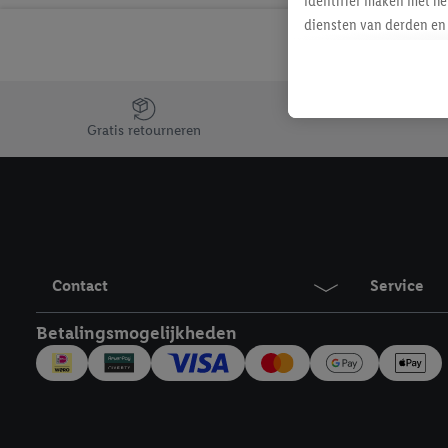
identifier maken met he
diensten van derden en 
mailadres ook worden sa
toegewezen.
Als je hiervoor toeste
Jouw voordelen bij ons als Lidl webshop klant
eerder interesse hebt g
Gratis retourneren
maar het niet te kopen)
Lidl-diensten worden we
mailadres en met eventu
toegewezen.
Onder "Aanpassen" kun 
verwerkingsdoeleinden j
Contact
Service
Door te klikken op "Weig
technieken worden gebr
Betalingsmogelijkheden
Door op "Akkoord" te kl
inclusief over de opsl
trekken, vind je in onze
over de cookies die wij 