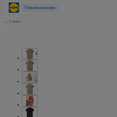
/
T-shirts