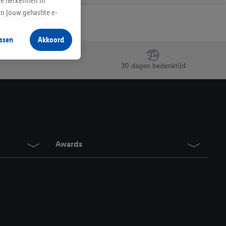
te herkennen in
an jouw gehashte e-
aan jou zijn
ssen
Akkoord
r producten waarin je
 winkel te plaatsen
30 dagen bedenktijd
innen verschillende
 van jouw gehashte e-
an jou kunnen worden
erking.
Awards
en vergelijkbare
en. Meer informatie,
t moment in te
r
voor meer informatie