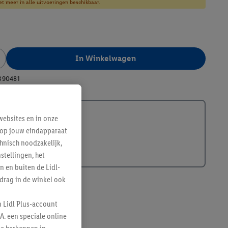
et meer in alle uitvoeringen beschikbaar.
In Winkelwagen
390481
ebsites en in onze
e op jouw eindapparaat
hnisch noodzakelijk,
tellingen, het
n en buiten de Lidl-
drag in de winkel ook
n Lidl Plus-account
A. een speciale online