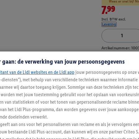
Wees er snel bij! Ni
7.99
Incl. BTW excl.
Levering
Artikelnummer:
100
r gaan: de verwerking van jouw persoonsgegevens
itant van de Lidl websites en de Lidl app
jouw persoonsgegevens op onze w
l-diensten"), met behulp van verschillende technieken waarmee informati
armee wij daartoe toegang krijgen. Sommige van deze technieken zijn tec
worden met jouw toestemming gebruikt voor het opslaan van voorkeursins
n van statistieken of voor het tonen van gepersonaliseerde reclame binne
ent van het Lidl Plus-programma, dan worden gegevens over jouw aankoopge
mde doeleinden verwerkt.
 geeft aan ons voor het personaliseren van reclame en als je vervolgens ee
ouw bestaande Lidl Plus-account, dan kunnen wij en onze partner Criteo S.