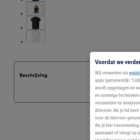
Voordat we verde
Wij verwerken als
explo
Beschrijving
apps (gezamenlijk: "Lid
wordt opgeslagen en wa
en sommige technieken 
verzamelen en analysere
diensten. Als je lid b
voor de hiervoor genoe
Als je hier toestemming
aanmaakt of inlogt op j