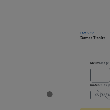
ESMARA®
Dames T-shirt
Kleur:
Kies je
maten:
Kies j
XS (32/3