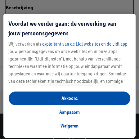
Beschrijving
Voordat we verder gaan: de verwerking van
jouw persoonsgegevens
Wij verwerken als
exploitant van de Lidl websites en de Lidl app
jouw persoonsgegevens op onze websites en in onze apps
(gezamenlijk: "Lidl-diensten"), met behulp van verschillende
technieken waarmee informatie op jouw eindapparaat wordt
opgeslagen en waarmee wij daartoe toegang krijgen. Sommige
Lidl Nieuwsbrief
van deze technieken zijn technisch noodzakelijk, en sommige
technieken worden met jouw toestemming gebruikt voor het
opslaan van voorkeursinstellingen, het verzamelen en
Jouw voordelen bij ons als Lidl webshop klant
Akkoord
analyseren van statistieken of voor het tonen van
Gratis retourneren
Veilig winkelen
30 dagen bedenktijd
gepersonaliseerde reclame binnen en buiten de Lidl-diensten.
Aanpassen
Als je lid bent van het Lidl Plus-programma, dan worden
gegevens over jouw aankoopgedrag in de winkel ook voor de
Weigeren
Lidl Nieuwsbrief
hiervoor genoemde doeleinden verwerkt.
Schrijf je in