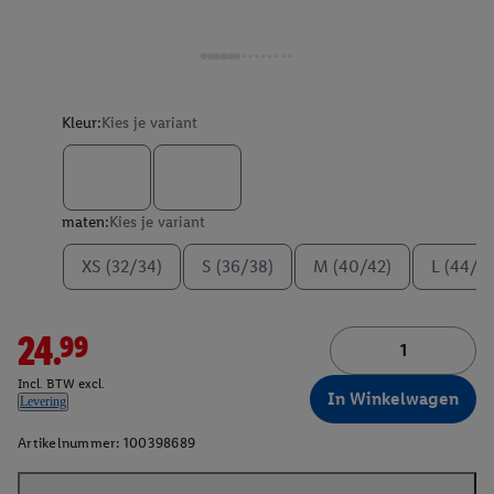
Kleur:
Kies je variant
maten:
Kies je variant
XS (32/34)
S (36/38)
M (40/42)
L (44/4
24.99
Incl. BTW excl.
In Winkelwagen
Levering
Artikelnummer:
100398689