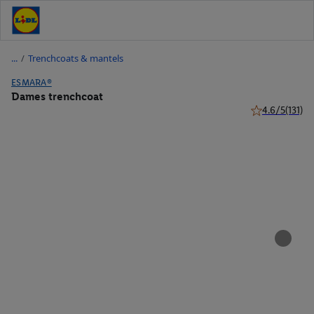
/
Trenchcoats & mantels
ESMARA®
Dames trenchcoat
4.6/5
(131)
4.6 van 5 sterr