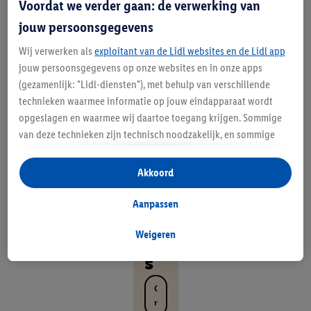
Voordat we verder gaan: de verwerking van
lf
jouw persoonsgegevens
g
Wij verwerken als
exploitant van de Lidl websites en de Lidl app
e
jouw persoonsgegevens op onze websites en in onze apps
m
(gezamenlijk: "Lidl-diensten"), met behulp van verschillende
technieken waarmee informatie op jouw eindapparaat wordt
ak
opgeslagen en waarmee wij daartoe toegang krijgen. Sommige
ke
van deze technieken zijn technisch noodzakelijk, en sommige
technieken worden met jouw toestemming gebruikt voor het
lij
opslaan van voorkeursinstellingen, het verzamelen en
Akkoord
k
analyseren van statistieken of voor het tonen van
gepersonaliseerde reclame binnen en buiten de Lidl-diensten.
Aanpassen
th
Als je lid bent van het Lidl Plus-programma, dan worden
ui
gegevens over jouw aankoopgedrag in de winkel ook voor de
Weigeren
hiervoor genoemde doeleinden verwerkt.
s
Als je hier toestemming geeft aan ons voor het personaliseren
van reclame en als je vervolgens een Lidl Plus-account
O
aanmaakt of inlogt op jouw bestaande Lidl Plus-account, dan
n