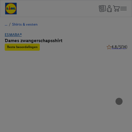
/
Shirts & vesten
ESMARA®
Dames zwangerschapsshirt
4.8/5
(14)
Beste beoordelingen
4.8 van 5 ster