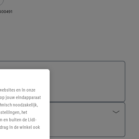
400491
ebsites en in onze
e op jouw eindapparaat
hnisch noodzakelijk,
tellingen, het
n en buiten de Lidl-
drag in de winkel ook