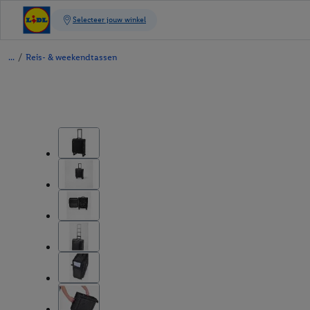
/
Reis- & weekendtassen