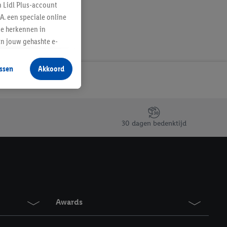
n Lidl Plus-account
A. een speciale online
te herkennen in
an jouw gehashte e-
aan jou zijn
ssen
Akkoord
r producten waarin je
 winkel te plaatsen
innen verschillende
 van jouw gehashte e-
30 dagen bedenktijd
an jou kunnen worden
erking.
en vergelijkbare
en. Meer informatie,
Awards
t moment in te
r
voor meer informatie