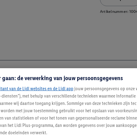
Artikelnummer:
100
r gaan: de verwerking van jouw persoonsgegevens
itant van de Lidl websites en de Lidl app
jouw persoonsgegevens op onze w
l-diensten"), met behulp van verschillende technieken waarmee informati
armee wij daartoe toegang krijgen. Sommige van deze technieken zijn tec
worden met jouw toestemming gebruikt voor het opslaan van voorkeursins
n van statistieken of voor het tonen van gepersonaliseerde reclame binne
ent van het Lidl Plus-programma, dan worden gegevens over jouw aankoopge
mde doeleinden verwerkt.