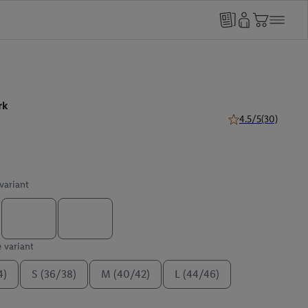
rk
4.5/5
(30)
4.5 van 5 sterren (
 variant
e variant
4)
S (36/38)
M (40/42)
L (44/46)