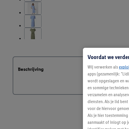
Voordat we verde
Wij verwerken als
explo
Beschrijving
apps (gezamenlijk: "Lid
wordt opgeslagen en wa
en sommige technieken 
verzamelen en analysere
diensten. Als je lid b
voor de hiervoor genoe
Als je hier toestemming
aanmaakt of inlogt op j