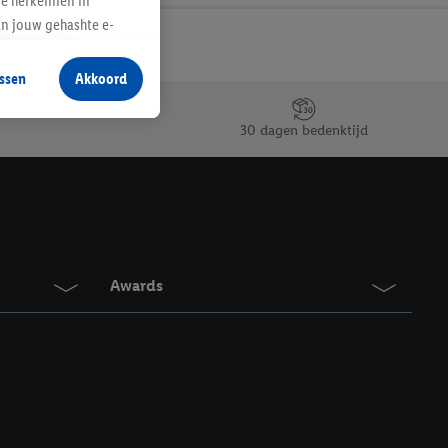
te herkennen in
an jouw gehashte e-
aan jou zijn
ssen
Akkoord
r producten waarin je
 winkel te plaatsen
30 dagen bedenktijd
innen verschillende
 van jouw gehashte e-
an jou kunnen worden
erking.
Awards
en vergelijkbare
en. Meer informatie,
t moment in te
r
voor meer informatie