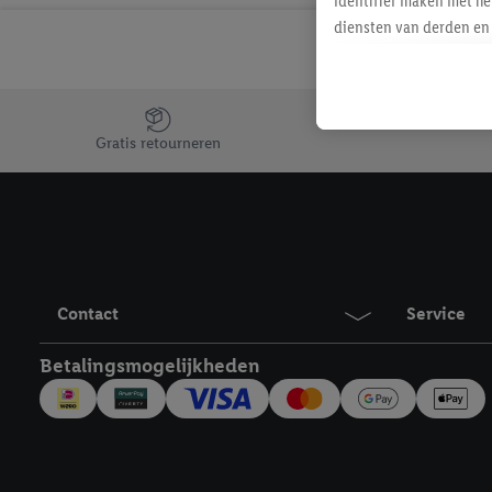
identifier maken met he
diensten van derden en 
mailadres ook worden sa
toegewezen.
Als je hiervoor toeste
Jouw voordelen bij ons als Lidl webshop klant
eerder interesse hebt g
Gratis retourneren
maar het niet te kopen)
Lidl-diensten worden we
mailadres en met eventu
toegewezen.
Onder "Aanpassen" kun 
verwerkingsdoeleinden j
Contact
Service
Door te klikken op "Weig
technieken worden gebr
Betalingsmogelijkheden
Door op "Akkoord" te kl
inclusief over de opsl
trekken, vind je in onze
over de cookies die wij 