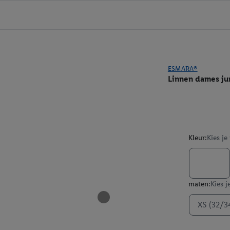
ESMARA®
Linnen dames ju
Kleur:
Kies je
maten:
Kies j
XS (32/3