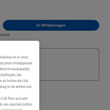
In Winkelwagen
405510
ebsites en in onze
e op jouw eindapparaat
hnisch noodzakelijk,
tellingen, het
n en buiten de Lidl-
drag in de winkel ook
n Lidl Plus-account
A. een speciale online