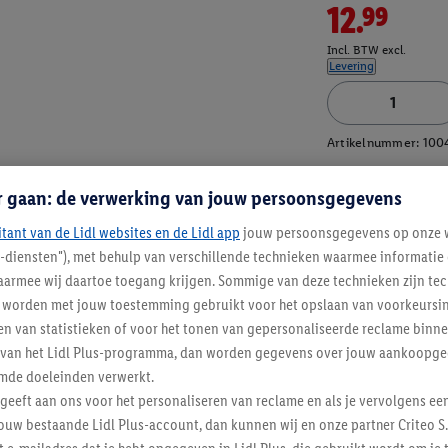
12.99
Incl. BTW excl.
Levering
Artikelnummer:
100
r gaan: de verwerking van jouw persoonsgegevens
itant van de Lidl websites en de Lidl app
jouw persoonsgegevens op onze w
l-diensten"), met behulp van verschillende technieken waarmee informati
armee wij daartoe toegang krijgen. Sommige van deze technieken zijn tec
worden met jouw toestemming gebruikt voor het opslaan van voorkeursins
n van statistieken of voor het tonen van gepersonaliseerde reclame binne
ent van het Lidl Plus-programma, dan worden gegevens over jouw aankoopge
mde doeleinden verwerkt.
 geeft aan ons voor het personaliseren van reclame en als je vervolgens ee
ouw bestaande Lidl Plus-account, dan kunnen wij en onze partner Criteo S.