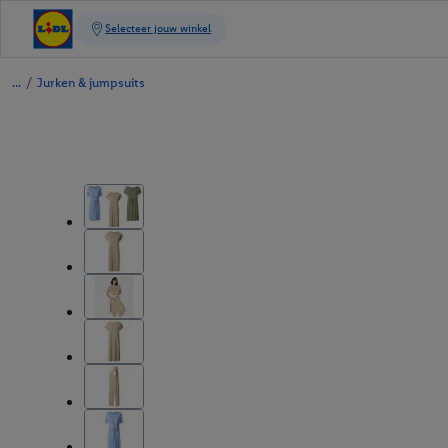
/
Jurken & jumpsuits