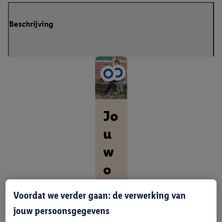
Beschrijving
Jo
u
w
o
ut
Voordat we verder gaan: de verwerking van
fit
jouw persoonsgegevens