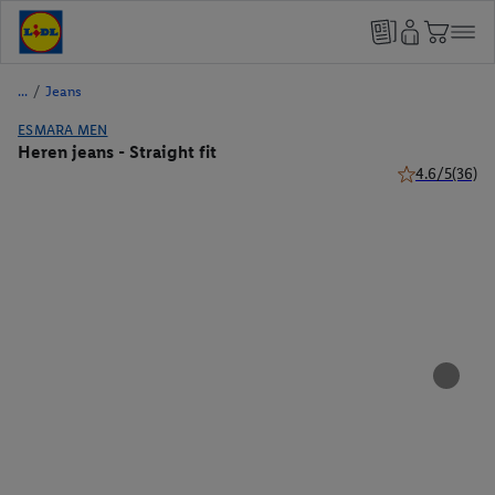
/
Jeans
ESMARA MEN
Heren jeans - Straight fit
4.6/5
(36)
4.6 van 5 ster