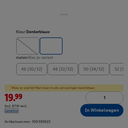
Kleur:
Donkerblauw
maten:
Kies je variant
46 (30/32)
48 (32/32)
50 (34/32)
52 (36
Wees er snel bij! Niet meer in alle uitvoeringen beschikbaar.
19.99
Incl. BTW excl.
In Winkelwagen
Levering
Artikelnummer:
100393923