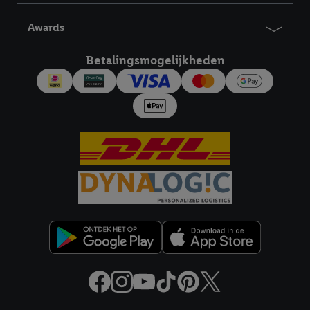
Door te klikken op "Weigeren", kies je voor de optie dat er enkel
technisch noodzakelijke cookies en vergelijkbare technieken
Awards
worden gebruikt.
Door op "Akkoord" te klikken, stem je in met alle verwerkingen
Betalingsmogelijkheden
voor alle bovengenoemde doeleinden. Meer informatie,
inclusief over de opslagperiode van de gegevens en je recht om
jouw toestemming op elk gewenst moment in te trekken, vind je
in onze
privacyverklaring
.
Je vindt de impressum voor de Lidl
website hier.
Klik
hier
voor meer informatie over de cookies die
wij inzetten.