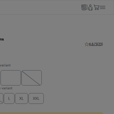
ma
4.6/5
(23)
4.6 van 5 sterren (
 variant
e variant
L
XL
XXL