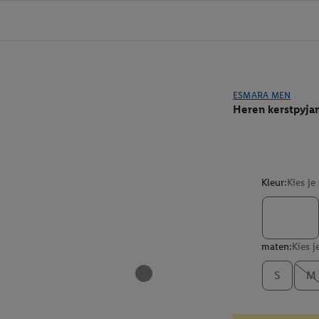
ESMARA MEN
Heren kerstpyja
Kleur:
Kies je
maten:
Kies j
S
M