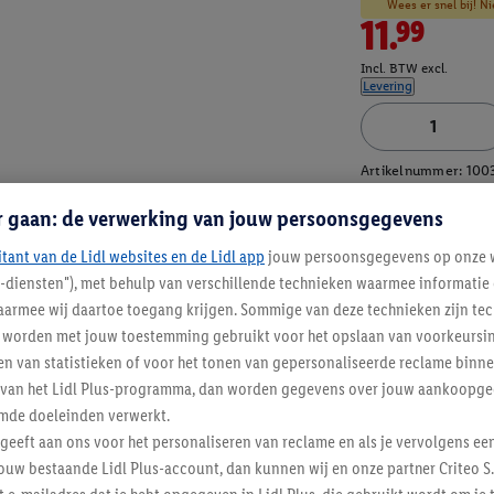
Wees er snel bij! Ni
11.99
Incl. BTW excl.
Levering
Artikelnummer:
100
r gaan: de verwerking van jouw persoonsgegevens
itant van de Lidl websites en de Lidl app
jouw persoonsgegevens op onze w
l-diensten"), met behulp van verschillende technieken waarmee informati
armee wij daartoe toegang krijgen. Sommige van deze technieken zijn tec
worden met jouw toestemming gebruikt voor het opslaan van voorkeursins
n van statistieken of voor het tonen van gepersonaliseerde reclame binne
ent van het Lidl Plus-programma, dan worden gegevens over jouw aankoopge
mde doeleinden verwerkt.
 geeft aan ons voor het personaliseren van reclame en als je vervolgens ee
ouw bestaande Lidl Plus-account, dan kunnen wij en onze partner Criteo S.