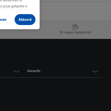
te herkennen in
an jouw gehashte e-
aan jou zijn
ssen
Akkoord
r producten waarin je
 winkel te plaatsen
30 dagen bedenktijd
innen verschillende
 van jouw gehashte e-
an jou kunnen worden
erking.
Awards
en vergelijkbare
en. Meer informatie,
t moment in te
r
voor meer informatie