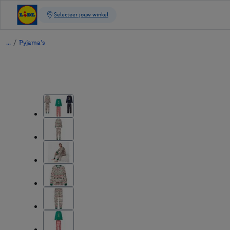
/
Pyjama's