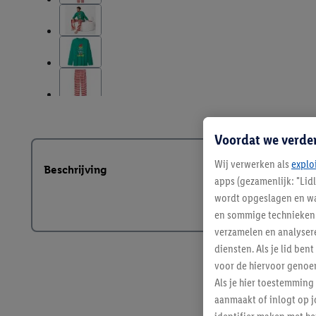
Voordat we verde
Wij verwerken als
explo
Beschrijving
apps (gezamenlijk: "Lid
wordt opgeslagen en wa
en sommige technieken 
verzamelen en analysere
diensten. Als je lid b
voor de hiervoor genoe
Als je hier toestemming
aanmaakt of inlogt op j