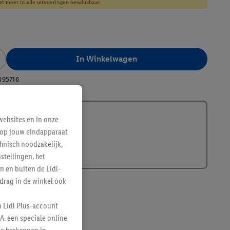
et meer in alle uitvoeringen beschikbaar.
In Winkelwagen
395716
ebsites en in onze
e op jouw eindapparaat
hnisch noodzakelijk,
tellingen, het
n en buiten de Lidl-
drag in de winkel ook
n Lidl Plus-account
A. een speciale online