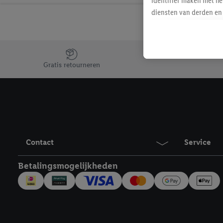
identifier maken met he
diensten van derden en 
mailadres ook worden sa
toegewezen.
Als je hiervoor toeste
Jouw voordelen bij ons als Lidl webshop klant
eerder interesse hebt g
Gratis retourneren
maar het niet te kopen)
Lidl-diensten worden we
mailadres en met eventu
toegewezen.
Onder "Aanpassen" kun 
verwerkingsdoeleinden j
Contact
Service
Door te klikken op "Weig
technieken worden gebr
Betalingsmogelijkheden
Door op "Akkoord" te kl
inclusief over de opsl
trekken, vind je in onze
over de cookies die wij 