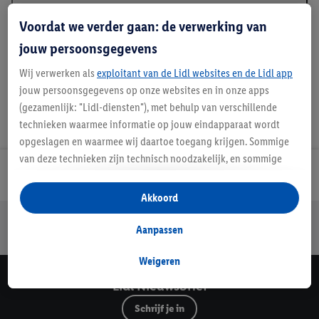
Beschrijving
Voordat we verder gaan: de verwerking van
jouw persoonsgegevens
Wij verwerken als
exploitant van de Lidl websites en de Lidl app
jouw persoonsgegevens op onze websites en in onze apps
(gezamenlijk: "Lidl-diensten"), met behulp van verschillende
technieken waarmee informatie op jouw eindapparaat wordt
opgeslagen en waarmee wij daartoe toegang krijgen. Sommige
van deze technieken zijn technisch noodzakelijk, en sommige
Lidl Nieuwsbrief
technieken worden met jouw toestemming gebruikt voor het
opslaan van voorkeursinstellingen, het verzamelen en
Akkoord
analyseren van statistieken of voor het tonen van
Jouw voordelen bij ons als Lidl webshop klant
gepersonaliseerde reclame binnen en buiten de Lidl-diensten.
Aanpassen
Gratis retourneren
Veilig winkelen
30 dagen bedenktijd
Als je lid bent van het Lidl Plus-programma, dan worden
gegevens over jouw aankoopgedrag in de winkel ook voor de
Weigeren
hiervoor genoemde doeleinden verwerkt.
Lidl Nieuwsbrief
Als je hier toestemming geeft aan ons voor het personaliseren
Schrijf je in
van reclame en als je vervolgens een Lidl Plus-account