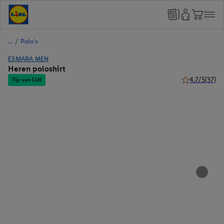
/
Polo's
ESMARA MEN
Heren poloshirt
4.7/5
(37)
Tip van Lidl
4.7 van 5 ster