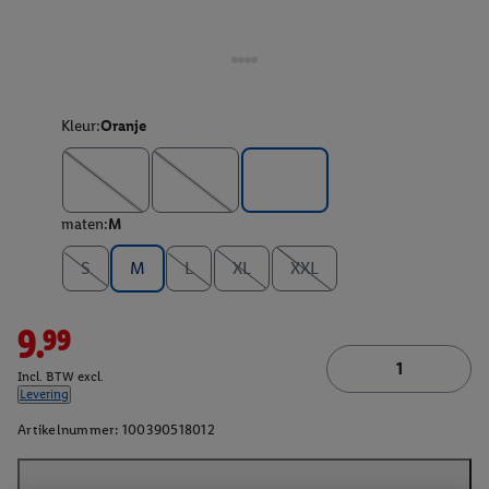
Kleur:
Oranje
maten:
M
S
M
L
XL
XXL
9.99
Incl. BTW excl.
Levering
Artikelnummer:
100390518012