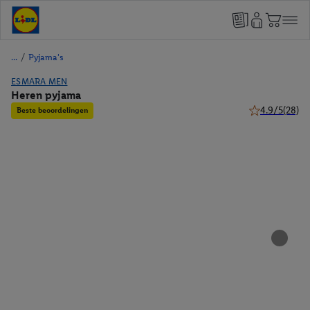
/
Pyjama's
ESMARA MEN
Heren pyjama
4.9/5
(28)
Beste beoordelingen
4.9 van 5 ster