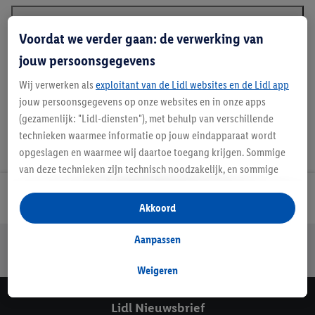
Voordat we verder gaan: de verwerking van
Beschrijving
jouw persoonsgegevens
Wij verwerken als
exploitant van de Lidl websites en de Lidl app
jouw persoonsgegevens op onze websites en in onze apps
(gezamenlijk: "Lidl-diensten"), met behulp van verschillende
technieken waarmee informatie op jouw eindapparaat wordt
opgeslagen en waarmee wij daartoe toegang krijgen. Sommige
van deze technieken zijn technisch noodzakelijk, en sommige
technieken worden met jouw toestemming gebruikt voor het
Lidl Nieuwsbrief
opslaan van voorkeursinstellingen, het verzamelen en
Akkoord
analyseren van statistieken of voor het tonen van
gepersonaliseerde reclame binnen en buiten de Lidl-diensten.
Aanpassen
Jouw voordelen bij ons als Lidl webshop klant
Als je lid bent van het Lidl Plus-programma, dan worden
Gratis retourneren
Veilig winkelen
30 dagen bedenktijd
gegevens over jouw aankoopgedrag in de winkel ook voor de
Weigeren
hiervoor genoemde doeleinden verwerkt.
Als je hier toestemming geeft aan ons voor het personaliseren
Lidl Nieuwsbrief