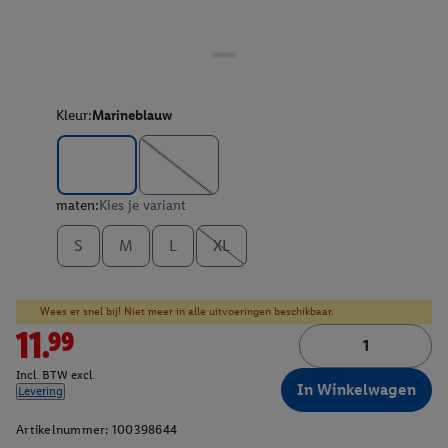
Kleur:
Marineblauw
maten:
Kies je variant
S
M
L
XL
Wees er snel bij! Niet meer in alle uitvoeringen beschikbaar.
11.99
Incl. BTW excl.
In Winkelwagen
Levering
Artikelnummer:
100398644