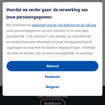
Beschrijving
Voordat we verder gaan: de verwerking van
jouw persoonsgegevens
Wij verwerken als
exploitant van de Lidl websites en de Lidl app
jouw persoonsgegevens op onze websites en in onze apps
(gezamenlijk: "Lidl-diensten"), met behulp van verschillende
technieken waarmee informatie op jouw eindapparaat wordt
opgeslagen en waarmee wij daartoe toegang krijgen. Sommige
van deze technieken zijn technisch noodzakelijk, en sommige
technieken worden met jouw toestemming gebruikt voor het
Lidl Nieuwsbrief
opslaan van voorkeursinstellingen, het verzamelen en
Akkoord
analyseren van statistieken of voor het tonen van
Jouw voordelen bij ons als Lidl webshop klant
gepersonaliseerde reclame binnen en buiten de Lidl-diensten.
Aanpassen
Gratis retourneren
Veilig winkelen
30 dagen bedenktijd
Als je lid bent van het Lidl Plus-programma, dan worden
gegevens over jouw aankoopgedrag in de winkel ook voor de
Weigeren
hiervoor genoemde doeleinden verwerkt.
Lidl Nieuwsbrief
Als je hier toestemming geeft aan ons voor het personaliseren
Schrijf je in
van reclame en als je vervolgens een Lidl Plus-account