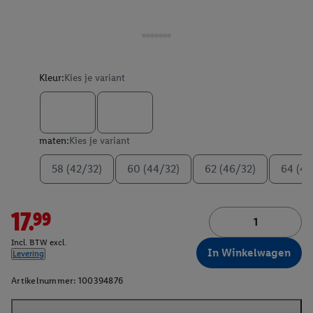
Kleur:
Kies je variant
maten:
Kies je variant
58 (42/32)
60 (44/32)
62 (46/32)
64 (48
17.99
Incl. BTW excl.
In Winkelwagen
Levering
Artikelnummer:
100394876