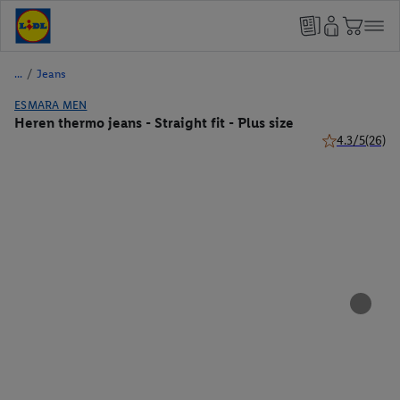
/
Jeans
ESMARA MEN
Heren thermo jeans - Straight fit - Plus size
4.3/5
(26)
4.3 van 5 ster