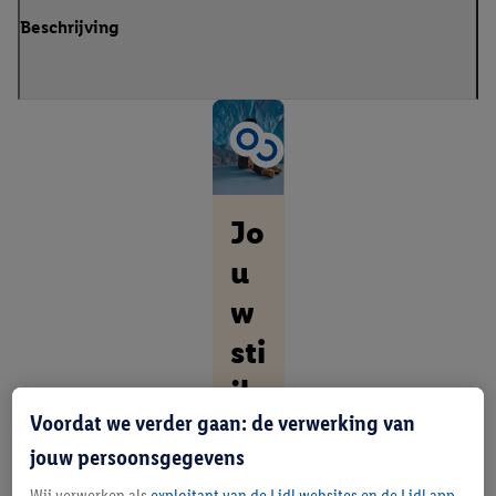
Beschrijving
Jo
u
w
sti
jl
Voordat we verder gaan: de verwerking van
vo
jouw persoonsgegevens
or
Wij verwerken als
exploitant van de Lidl websites en de Lidl app