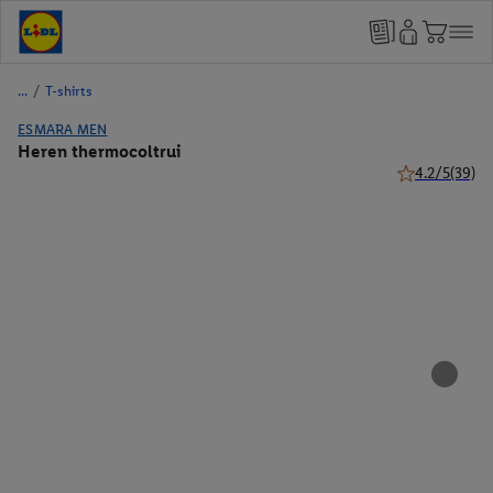
/
T-shirts
ESMARA MEN
Heren thermocoltrui
4.2/5
(39)
4.2 van 5 ster