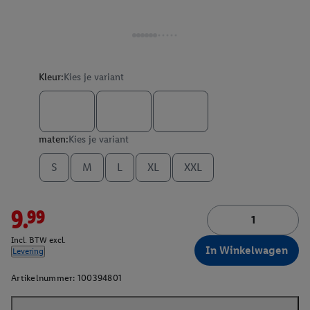
Kleur:
Kies je variant
maten:
Kies je variant
S
M
L
XL
XXL
9.99
Incl. BTW excl.
In Winkelwagen
Levering
Artikelnummer:
100394801