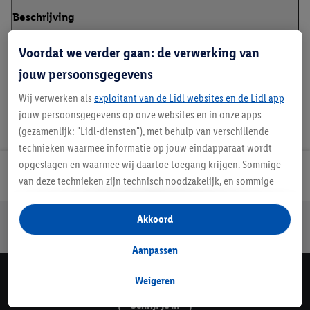
Beschrijving
Voordat we verder gaan: de verwerking van
jouw persoonsgegevens
Wij verwerken als
exploitant van de Lidl websites en de Lidl app
jouw persoonsgegevens op onze websites en in onze apps
(gezamenlijk: "Lidl-diensten"), met behulp van verschillende
technieken waarmee informatie op jouw eindapparaat wordt
opgeslagen en waarmee wij daartoe toegang krijgen. Sommige
Lidl Nieuwsbrief
van deze technieken zijn technisch noodzakelijk, en sommige
technieken worden met jouw toestemming gebruikt voor het
opslaan van voorkeursinstellingen, het verzamelen en
Jouw voordelen bij ons als Lidl webshop klant
Akkoord
analyseren van statistieken of voor het tonen van
Gratis retourneren
Veilig winkelen
30 dagen bedenktijd
gepersonaliseerde reclame binnen en buiten de Lidl-diensten.
Aanpassen
Als je lid bent van het Lidl Plus-programma, dan worden
gegevens over jouw aankoopgedrag in de winkel ook voor de
Weigeren
Lidl Nieuwsbrief
hiervoor genoemde doeleinden verwerkt.
Schrijf je in