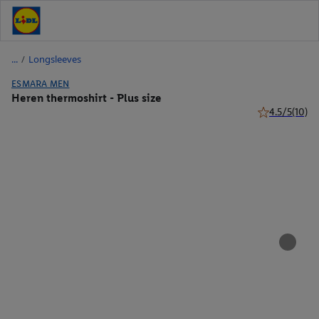
/
Longsleeves
ESMARA MEN
Heren thermoshirt - Plus size
4.5/5
(10)
4.5 van 5 ster