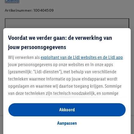
Levering
Artikelnummer:
100404509
Beschrijving
Voordat we verder gaan: de verwerking van
jouw persoonsgegevens
Wij verwerken als
exploitant van de Lidl websites en de Lidl app
*GRS - Global Recycled Standard
jouw persoonsgegevens op onze websites en in onze apps
(gezamenlijk: "Lidl-diensten"), met behulp van verschillende
technieken waarmee informatie op jouw eindapparaat wordt
opgeslagen en waarmee wij daartoe toegang krijgen. Sommige
van deze technieken zijn technisch noodzakelijk, en sommige
technieken worden met jouw toestemming gebruikt voor het
opslaan van voorkeursinstellingen, het verzamelen en
Akkoord
analyseren van statistieken of voor het tonen van
gepersonaliseerde reclame binnen en buiten de Lidl-diensten.
Aanpassen
Lidl Nieuwsbrief
Als je lid bent van het Lidl Plus-programma, dan worden