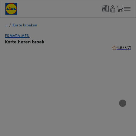
/
Korte broeken
ESMARA MEN
Korte heren broek
4.6/5
(7)
4.6 van 5 ste