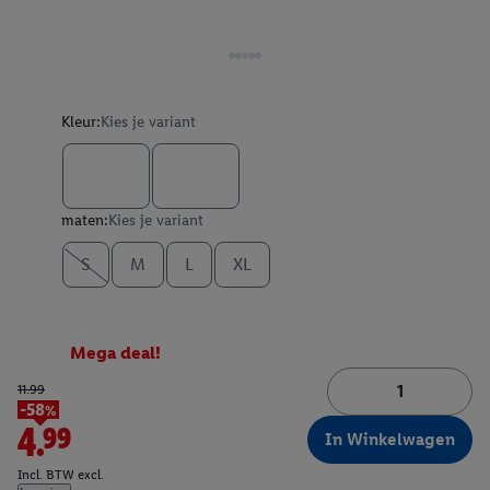
Kleur:
Kies je variant
maten:
Kies je variant
S
M
L
XL
Mega deal!
11.99
-58%
4.99
In Winkelwagen
Incl. BTW excl.