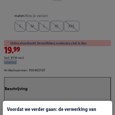
maten:
Kies je variant
S
M
L
XL
XXL
Online uitverkocht! Vergelijkbare producten vind je hier.
19.99
Incl. BTW excl.
Levering
Artikelnummer:
100405107
Beschrijving
Voordat we verder gaan: de verwerking van