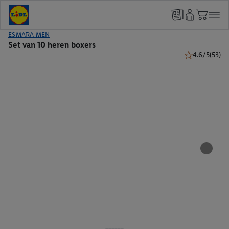
ESMARA MEN
Set van 10 heren boxers
4.6/5
(53)
4.6 van 5 ster