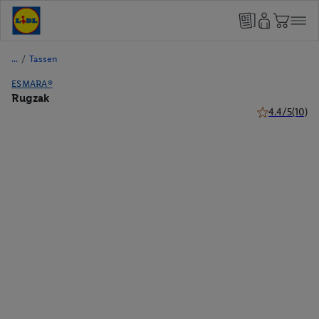
/
Tassen
ESMARA®
Rugzak
4.4/5
(10)
4.4 van 5 ster