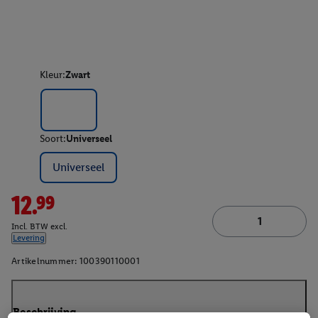
Kleur:
Zwart
Soort:
Universeel
Universeel
12.99
Incl. BTW excl.
Levering
Artikelnummer:
100390110001
Beschrijving