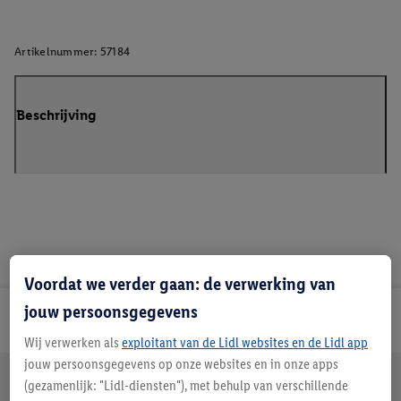
Artikelnummer:
57184
Beschrijving
Voordat we verder gaan: de verwerking van
jouw persoonsgegevens
Lidl Nieuwsbrief
Wij verwerken als
exploitant van de Lidl websites en de Lidl app
jouw persoonsgegevens op onze websites en in onze apps
Jouw voordelen bij ons als Lidl webshop klant
(gezamenlijk: "Lidl-diensten"), met behulp van verschillende
Gratis retourneren
Veilig winkelen
30 dagen bedenktijd