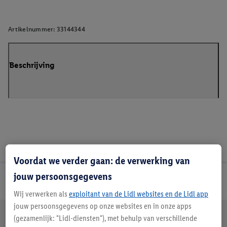
Artikelnummer:
33144344
Beschrijving
Voordat we verder gaan: de verwerking van
jouw persoonsgegevens
Lidl Nieuwsbrief
Wij verwerken als
exploitant van de Lidl websites en de Lidl app
jouw persoonsgegevens op onze websites en in onze apps
Jouw voordelen bij ons als Lidl webshop klant
(gezamenlijk: "Lidl-diensten"), met behulp van verschillende
Gratis retourneren
Veilig winkelen
30 dagen bedenktijd