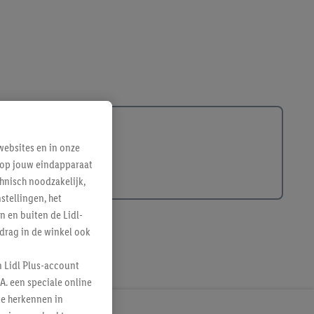
ebsites en in onze
e op jouw eindapparaat
hnisch noodzakelijk,
tellingen, het
n en buiten de Lidl-
drag in de winkel ook
n Lidl Plus-account
A. een speciale online
te herkennen in