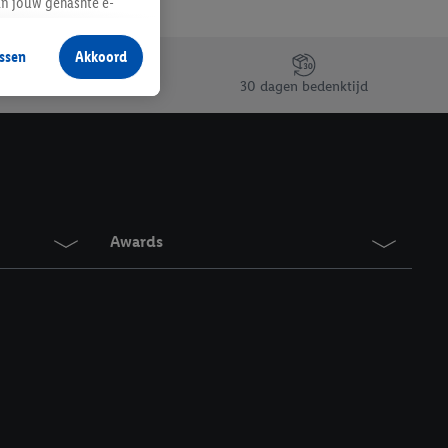
an jouw gehashte e-
aan jou zijn
ssen
Akkoord
r producten waarin je
30 dagen bedenktijd
 winkel te plaatsen
innen verschillende
 van jouw gehashte e-
an jou kunnen worden
Awards
erking.
en vergelijkbare
en. Meer informatie,
t moment in te
r
voor meer informatie