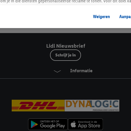
Lidl Nieuwsbrief
om je in die diensten gepersonaliseerde reclame te tonen. Voor dit doel k
mengevoegd met andere identifiers of met identifiers die door Criteo S.A. 
Weigeren
Aanpa
mming geeft, dan kunnen retargeting advertenties worden weergegeven voo
Veilig winkelen
etoond (bijvoorbeeld door het product in een winkelmandje van een online
. De retargeting advertenties kunnen op verschillende eindapparaten en b
ergegeven, als verschillende eindapparaten en Lidl-diensten, met behulp
Lidl Nieuwsbrief
ele andere identifiers of met identifiers waarover Criteo S.A. beschikt, a
Schrijf je in
je aangeven met welke cookies en vergelijkbare technieken en met welke
Informatie
e instemt. Verder kan je er meer informatie vinden over de gegevensverw
eren", kies je voor de optie dat er enkel technisch noodzakelijke cookies 
uikt.
ikken, stem je in met alle verwerkingen voor alle bovengenoemde doeleind
agperiode van de gegevens en je recht om jouw toestemming op elk gewens
privacyverklaring
.
Je vindt de impressum voor de Lidl website hier.
Klik
hie
inzetten.