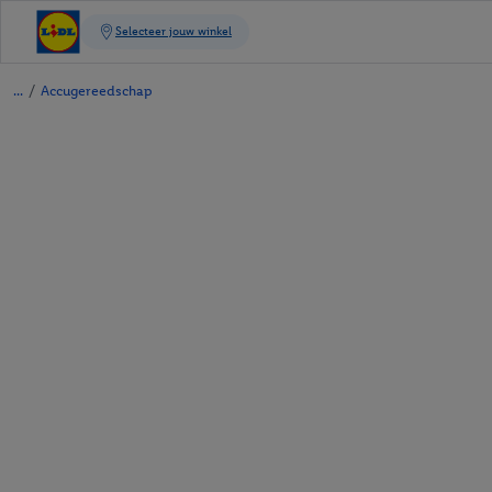
/
Accugereedschap