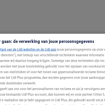
r gaan: de verwerking van jouw persoonsgegevens
itant van de Lidl websites en de Lidl app
jouw persoonsgegevens op onze w
l-diensten"), met behulp van verschillende technieken waarmee informati
armee wij daartoe toegang krijgen. Sommige van deze technieken zijn tec
worden met jouw toestemming gebruikt voor het opslaan van voorkeursins
n van statistieken of voor het tonen van gepersonaliseerde reclame binne
ent van het Lidl Plus-programma, dan worden gegevens over jouw aankoopge
mde doeleinden verwerkt.
 geeft aan ons voor het personaliseren van reclame en als je vervolgens ee
ouw bestaande Lidl Plus-account, dan kunnen wij en onze partner Criteo S.
t e-mailadres dat je hebt opgegeven in Lidl Plus, die gebruikt wordt om je 