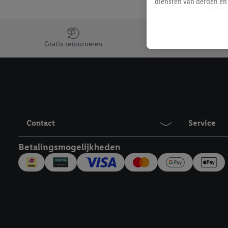
diensten van derden en 
mailadres ook worden sa
toegewezen.
Jouw voordelen bij ons als Lidl webshop klant
Als je hiervoor toeste
Gratis retourneren
eerder interesse hebt g
maar het niet te kopen)
Lidl-diensten worden we
mailadres en met eventu
toegewezen.
Onder "Aanpassen" kun 
Contact
Service
verwerkingsdoeleinden j
Door te klikken op "Weig
Betalingsmogelijkheden
technieken worden gebr
Door op "Akkoord" te kl
inclusief over de opsl
trekken, vind je in onze
over de cookies die wij 