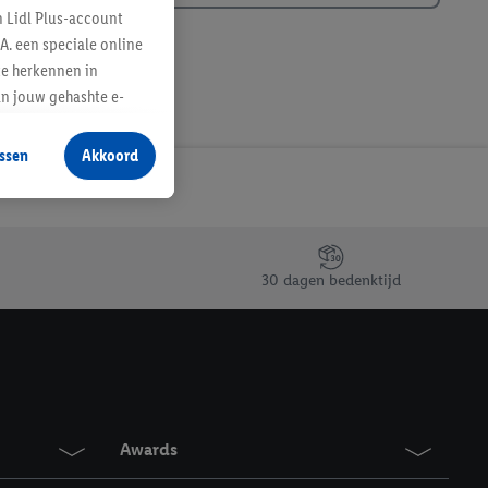
n Lidl Plus-account
A. een speciale online
te herkennen in
an jouw gehashte e-
aan jou zijn
ssen
Akkoord
r producten waarin je
 winkel te plaatsen
innen verschillende
 van jouw gehashte e-
an jou kunnen worden
30 dagen bedenktijd
erking.
en vergelijkbare
en. Meer informatie,
Awards
t moment in te