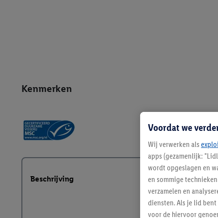
Kenmerken
Voordat we verde
Wij verwerken als
explo
apps (gezamenlijk: "Lid
wordt opgeslagen en wa
Beschrijving
en sommige technieken 
verzamelen en analysere
diensten. Als je lid b
voor de hiervoor genoe