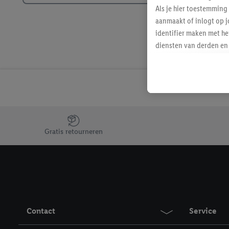
Als je hier toestemming
aanmaakt of inlogt op j
identifier maken met he
diensten van derden en 
mailadres ook worden sa
toegewezen.
Als je hiervoor toeste
eerder interesse hebt g
maar het niet te kopen)
Lidl-diensten worden we
Jouw voordelen bij ons als Lidl webshop klant
mailadres en met eventu
Gratis retourneren
toegewezen.
Onder "Aanpassen" kun 
verwerkingsdoeleinden j
Door te klikken op "Weig
technieken worden gebr
Door op "Akkoord" te kl
Contact
Service
inclusief over de opsl