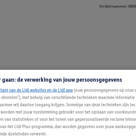
Artikelnummer:
660
r gaan: de verwerking van jouw persoonsgegevens
itant van de Lidl websites en de Lidl app
jouw persoonsgegevens op onze w
l-diensten"), met behulp van verschillende technieken waarmee informati
armee wij daartoe toegang krijgen. Sommige van deze technieken zijn tec
worden met jouw toestemming gebruikt voor het opslaan van voorkeursins
n van statistieken of voor het tonen van gepersonaliseerde reclame binne
ent van het Lidl Plus-programma, dan worden gegevens over jouw aankoopge
mde doeleinden verwerkt.