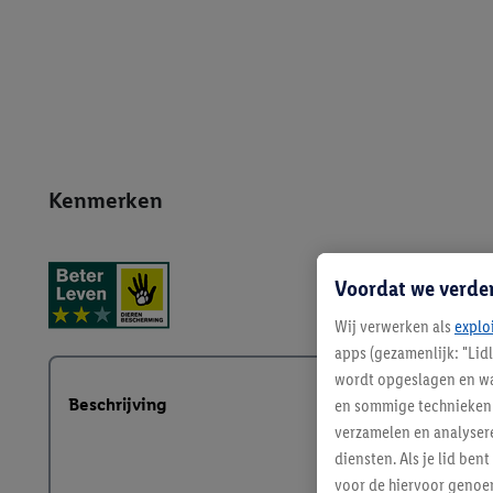
Kenmerken
Voordat we verde
Wij verwerken als
explo
apps (gezamenlijk: "Lid
wordt opgeslagen en wa
Beschrijving
en sommige technieken 
verzamelen en analysere
diensten. Als je lid b
voor de hiervoor genoe