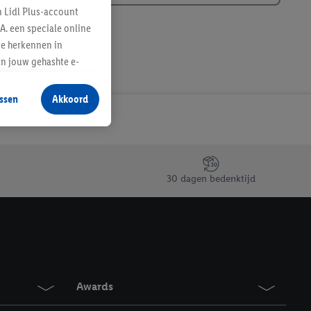
n Lidl Plus-account
A. een speciale online
te herkennen in
an jouw gehashte e-
aan jou zijn
ssen
Akkoord
r producten waarin je
 winkel te plaatsen
innen verschillende
 van jouw gehashte e-
an jou kunnen worden
30 dagen bedenktijd
erking.
en vergelijkbare
en. Meer informatie,
Awards
t moment in te