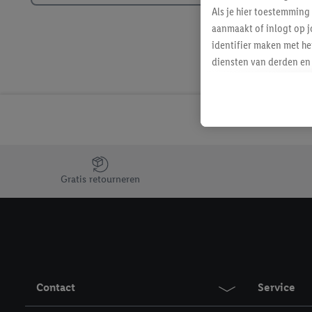
Als je hier toestemming
aanmaakt of inlogt op j
identifier maken met he
diensten van derden en 
mailadres ook worden sa
toegewezen.
Als je hiervoor toeste
eerder interesse hebt g
maar het niet te kopen)
Lidl-diensten worden we
Jouw voordelen bij ons als Lidl webshop klant
mailadres en met eventu
Gratis retourneren
toegewezen.
Onder "Aanpassen" kun 
verwerkingsdoeleinden j
Door te klikken op "Weig
technieken worden gebr
Door op "Akkoord" te kl
Contact
Service
inclusief over de opsl