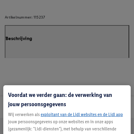
Artikelnummer:
115237
Beschrijving
Voordat we verder gaan: de verwerking van
jouw persoonsgegevens
Lidl Nieuwsbrief
Wij verwerken als
exploitant van de Lidl websites en de Lidl app
jouw persoonsgegevens op onze websites en in onze apps
Jouw voordelen bij ons als Lidl webshop klant
(gezamenlijk: "Lidl-diensten"), met behulp van verschillende
Gratis retourneren
Veilig winkelen
30 dagen bedenktijd