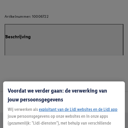
Artikelnummer:
10006722
Beschrijving
Voordat we verder gaan: de verwerking van
jouw persoonsgegevens
Lidl Nieuwsbrief
Wij verwerken als
exploitant van de Lidl websites en de Lidl app
jouw persoonsgegevens op onze websites en in onze apps
Jouw voordelen bij ons als Lidl webshop klant
(gezamenlijk: "Lidl-diensten"), met behulp van verschillende
Gratis retourneren
Veilig winkelen
30 dagen bedenktijd