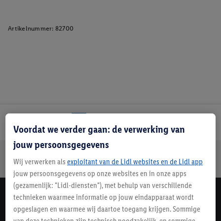
Artikelnummer:
82700
Lidl Nieuwsbrief
Voordat we verder gaan: de verwerking van
jouw persoonsgegevens
Jouw voordelen bij ons als Lidl webshop klant
Wij verwerken als
exploitant van de Lidl websites en de Lidl app
Gratis retourneren
Veilig winkelen
30 dagen bedenktijd
jouw persoonsgegevens op onze websites en in onze apps
(gezamenlijk: "Lidl-diensten"), met behulp van verschillende
technieken waarmee informatie op jouw eindapparaat wordt
Lidl Nieuwsbrief
opgeslagen en waarmee wij daartoe toegang krijgen. Sommige
Schrijf je in
van deze technieken zijn technisch noodzakelijk, en sommige