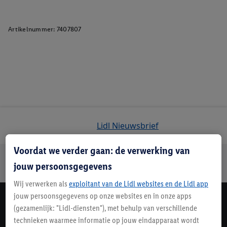
Artikelnummer:
7407807
Lidl Nieuwsbrief
Voordat we verder gaan: de verwerking van
Jouw voordelen bij ons als Lidl webshop klant
jouw persoonsgegevens
Gratis retourneren
Veilig winkelen
30 dagen bedenktijd
Wij verwerken als
exploitant van de Lidl websites en de Lidl app
jouw persoonsgegevens op onze websites en in onze apps
Lidl Nieuwsbrief
(gezamenlijk: "Lidl-diensten"), met behulp van verschillende
technieken waarmee informatie op jouw eindapparaat wordt
Schrijf je in