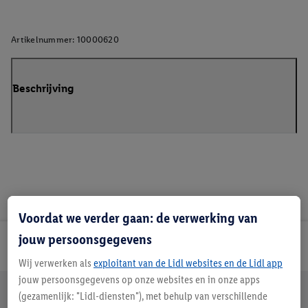
Artikelnummer:
10000620
Beschrijving
Voordat we verder gaan: de verwerking van
jouw persoonsgegevens
Lidl Nieuwsbrief
Wij verwerken als
exploitant van de Lidl websites en de Lidl app
jouw persoonsgegevens op onze websites en in onze apps
Jouw voordelen bij ons als Lidl webshop klant
(gezamenlijk: "Lidl-diensten"), met behulp van verschillende
Gratis retourneren
Veilig winkelen
30 dagen bedenktijd