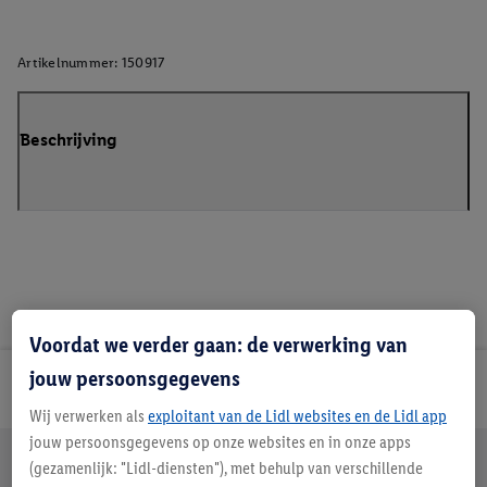
Artikelnummer:
150917
Beschrijving
Voordat we verder gaan: de verwerking van
jouw persoonsgegevens
Lidl Nieuwsbrief
Wij verwerken als
exploitant van de Lidl websites en de Lidl app
jouw persoonsgegevens op onze websites en in onze apps
Jouw voordelen bij ons als Lidl webshop klant
(gezamenlijk: "Lidl-diensten"), met behulp van verschillende
Gratis retourneren
Veilig winkelen
30 dagen bedenktijd