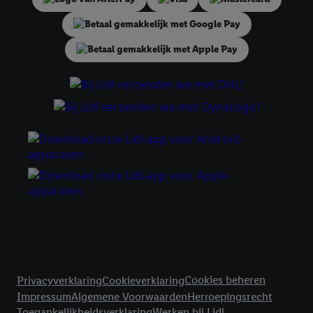
tonen. Voor dit doel kan jouw gehashte e-mailadres ook worden
samengevoegd met andere identifiers of met identifiers die
door Criteo S.A. aan jou zijn toegewezen.
Als je hiervoor toestemming geeft, dan kunnen retargeting
advertenties worden weergegeven voor producten waarin je
eerder interesse hebt getoond (bijvoorbeeld door het product
in een winkelmandje van een online winkel te plaatsen maar het
niet te kopen). De retargeting advertenties kunnen op
verschillende eindapparaten en binnen verschillende Lidl-
diensten worden weergegeven, als verschillende eindapparaten
en Lidl-diensten, met behulp van jouw gehashte e-mailadres en
met eventuele andere identifiers of met identifiers waarover
Criteo S.A. beschikt, aan jou kunnen worden toegewezen.
Onder "Aanpassen" kun je aangeven met welke cookies en
vergelijkbare technieken en met welke verwerkingsdoeleinden
je instemt. Verder kan je er meer informatie vinden over de
Juridische koppelingen
gegevensverwerking.
Cookies beheren
Privacyverklaring
Cookieverklaring
Door te klikken op "Weigeren", kies je voor de optie dat er enkel
Impressum
Algemene Voorwaarden
Herroepingsrecht
technisch noodzakelijke cookies en vergelijkbare technieken
Toegankelijkheidsverklaring
Werken bij Lidl