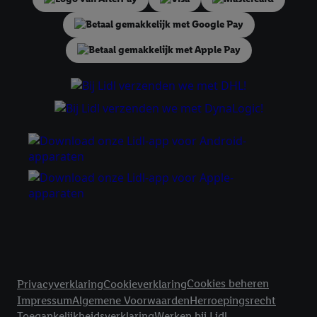
tonen. Voor dit doel kan jouw gehashte e-mailadres ook worden
samengevoegd met andere identifiers of met identifiers die
door Criteo S.A. aan jou zijn toegewezen.
Als je hiervoor toestemming geeft, dan kunnen retargeting
advertenties worden weergegeven voor producten waarin je
eerder interesse hebt getoond (bijvoorbeeld door het product
in een winkelmandje van een online winkel te plaatsen maar het
niet te kopen). De retargeting advertenties kunnen op
verschillende eindapparaten en binnen verschillende Lidl-
diensten worden weergegeven, als verschillende eindapparaten
en Lidl-diensten, met behulp van jouw gehashte e-mailadres en
met eventuele andere identifiers of met identifiers waarover
Criteo S.A. beschikt, aan jou kunnen worden toegewezen.
Onder "Aanpassen" kun je aangeven met welke cookies en
vergelijkbare technieken en met welke verwerkingsdoeleinden
je instemt. Verder kan je er meer informatie vinden over de
Juridische koppelingen
gegevensverwerking.
Cookies beheren
Privacyverklaring
Cookieverklaring
Door te klikken op "Weigeren", kies je voor de optie dat er enkel
Impressum
Algemene Voorwaarden
Herroepingsrecht
technisch noodzakelijke cookies en vergelijkbare technieken
Toegankelijkheidsverklaring
Werken bij Lidl