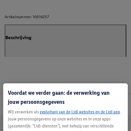
Artikelnummer:
10014257
Beschrijving
Voordat we verder gaan: de verwerking van
jouw persoonsgegevens
Lidl Nieuwsbrief
Wij verwerken als
exploitant van de Lidl websites en de Lidl app
jouw persoonsgegevens op onze websites en in onze apps
Jouw voordelen bij ons als Lidl webshop klant
(gezamenlijk: "Lidl-diensten"), met behulp van verschillende
Gratis retourneren
Veilig winkelen
30 dagen bedenktijd