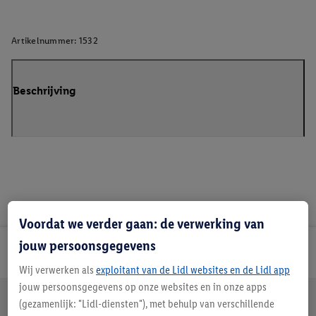
Artikelnummer:
1532
Beschrijving
Voordat we verder gaan: de verwerking van
jouw persoonsgegevens
Lidl Nieuwsbrief
Wij verwerken als
exploitant van de Lidl websites en de Lidl app
jouw persoonsgegevens op onze websites en in onze apps
Jouw voordelen bij ons als Lidl webshop klant
(gezamenlijk: "Lidl-diensten"), met behulp van verschillende
Gratis retourneren
Veilig winkelen
30 dagen bedenktijd