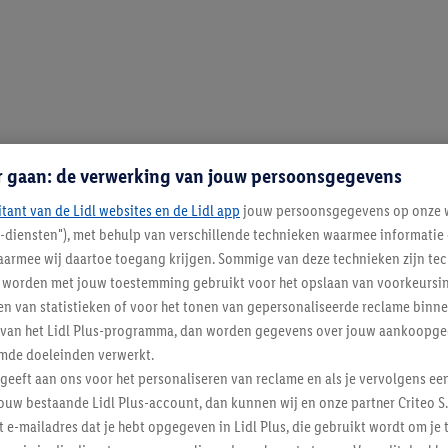
r gaan: de verwerking van jouw persoonsgegevens
itant van de Lidl websites en de Lidl app
jouw persoonsgegevens op onze w
l-diensten"), met behulp van verschillende technieken waarmee informati
armee wij daartoe toegang krijgen. Sommige van deze technieken zijn tec
worden met jouw toestemming gebruikt voor het opslaan van voorkeursins
n van statistieken of voor het tonen van gepersonaliseerde reclame binne
ent van het Lidl Plus-programma, dan worden gegevens over jouw aankoopge
mde doeleinden verwerkt.
 geeft aan ons voor het personaliseren van reclame en als je vervolgens ee
ouw bestaande Lidl Plus-account, dan kunnen wij en onze partner Criteo S.
t e-mailadres dat je hebt opgegeven in Lidl Plus, die gebruikt wordt om je 