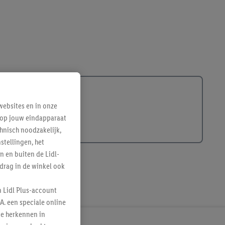
ebsites en in onze
e op jouw eindapparaat
hnisch noodzakelijk,
tellingen, het
n en buiten de Lidl-
drag in de winkel ook
n Lidl Plus-account
A. een speciale online
te herkennen in