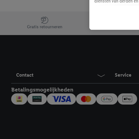
diensten van derden en 
mailadres ook worden sa
toegewezen.
Jouw voordelen bij ons als Lidl webshop klant
Als je hiervoor toeste
Gratis retourneren
eerder interesse hebt g
maar het niet te kopen)
Lidl-diensten worden we
mailadres en met eventu
toegewezen.
Onder "Aanpassen" kun 
Contact
Service
verwerkingsdoeleinden j
Door te klikken op "Weig
Betalingsmogelijkheden
technieken worden gebr
Door op "Akkoord" te kl
inclusief over de opsl
trekken, vind je in onze
over de cookies die wij 