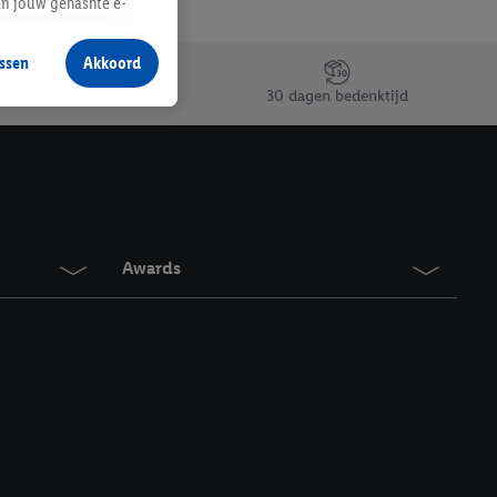
an jouw gehashte e-
aan jou zijn
ssen
Akkoord
r producten waarin je
30 dagen bedenktijd
 winkel te plaatsen
innen verschillende
 van jouw gehashte e-
an jou kunnen worden
Awards
erking.
en vergelijkbare
en. Meer informatie,
t moment in te
r
voor meer informatie