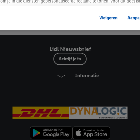
Lidl Nieuwsbrief
om je in die diensten gepersonaliseerde reclame te tonen. Voor dit doel k
mengevoegd met andere identifiers of met identifiers die door Criteo S.A. 
Weigeren
Aanpa
mming geeft, dan kunnen retargeting advertenties worden weergegeven voo
Veilig winkelen
etoond (bijvoorbeeld door het product in een winkelmandje van een online
. De retargeting advertenties kunnen op verschillende eindapparaten en b
ergegeven, als verschillende eindapparaten en Lidl-diensten, met behulp
Lidl Nieuwsbrief
ele andere identifiers of met identifiers waarover Criteo S.A. beschikt, a
Schrijf je in
je aangeven met welke cookies en vergelijkbare technieken en met welke
Informatie
e instemt. Verder kan je er meer informatie vinden over de gegevensverw
eren", kies je voor de optie dat er enkel technisch noodzakelijke cookies 
uikt.
ikken, stem je in met alle verwerkingen voor alle bovengenoemde doeleind
agperiode van de gegevens en je recht om jouw toestemming op elk gewens
privacyverklaring
.
Je vindt de impressum voor de Lidl website hier.
Klik
hie
inzetten.