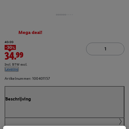
Mega deal!
49.99
-30%
34.99
Incl. BTW excl.
Levering
Artikelnummer:
100401157
Beschrijving