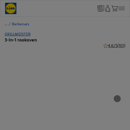
/
Barbecues
GRILLMEISTER
3-in-1 rookoven
4.6/5
(101)
4.6 van 5 sterr