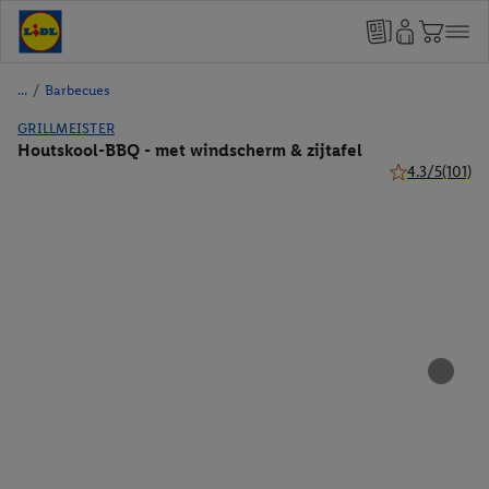
/
Barbecues
GRILLMEISTER
Houtskool-BBQ - met windscherm & zijtafel
4.3/5
(101)
4.3 van 5 sterr