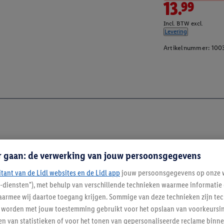
13.99
Incl. BTW excl.
Levering
Artikelnummer:
100
r gaan: de verwerking van jouw persoonsgegevens
itant van de Lidl websites en de Lidl app
jouw persoonsgegevens op onze w
l-diensten"), met behulp van verschillende technieken waarmee informati
armee wij daartoe toegang krijgen. Sommige van deze technieken zijn tec
worden met jouw toestemming gebruikt voor het opslaan van voorkeursins
n van statistieken of voor het tonen van gepersonaliseerde reclame binne