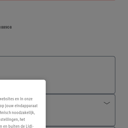
388908
ebsites en in onze
e op jouw eindapparaat
hnisch noodzakelijk,
tellingen, het
n en buiten de Lidl-