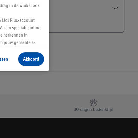
drag in de winkel ook
n Lidl Plus-account
A. een speciale online
te herkennen in
an jouw gehashte e-
aan jou zijn
ssen
Akkoord
r producten waarin je
 winkel te plaatsen
innen verschillende
 van jouw gehashte e-
an jou kunnen worden
30 dagen bedenktijd
erking.
en vergelijkbare