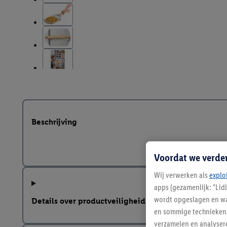
Beschrijving
Voordat we verde
Wij verwerken als
explo
apps (gezamenlijk: "Lid
wordt opgeslagen en wa
Details over productveiligheid
en sommige technieken 
verzamelen en analysere