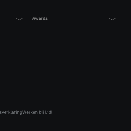
en. Meer informatie,
t moment in te
r
voor meer informatie
Awards
sverklaring
Werken bij Lidl