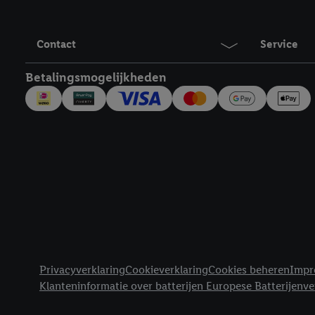
Door op "Akkoord" te kl
inclusief over de opsl
trekken, vind je in onze
Contact
Service
over de cookies die wij 
Betalingsmogelijkheden
Juridische koppelingen
Privacyverklaring
Cookieverklaring
Cookies beheren
Impr
Klanteninformatie over batterijen Europese Batterijenv