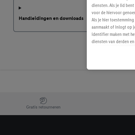
diensten. Als je lid b
voor de hiervoor genoe
Handleidingen en downloads
Als je hier toestemming
aanmaakt of inlogt op j
identifier maken met he
diensten van derden en 
mailadres ook worden sa
toegewezen.
Als je hiervoor toeste
eerder interesse hebt g
maar het niet te kopen)
Lidl-diensten worden we
mailadres en met eventu
toegewezen.
Jouw voordelen bij ons als Lidl webshop klant
Onder "Aanpassen" kun 
Gratis retourneren
verwerkingsdoeleinden j
Door te klikken op "Weig
technieken worden gebr