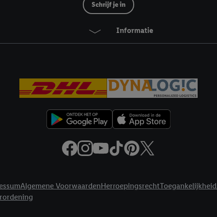
ikken, stem je in met alle verwerkingen voor alle bovengenoemde doeleind
Schrijf je in
agperiode van de gegevens en je recht om jouw toestemming op elk gewens
privacyverklaring
.
Je vindt de impressum voor de Lidl website hier.
Klik
hie
Informatie
inzetten.
essum
Algemene Voorwaarden
Herroepingsrecht
Toegankelijkheid
erordening