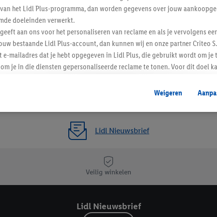
ent van het Lidl Plus-programma, dan worden gegevens over jouw aankoopge
mde doeleinden verwerkt.
 geeft aan ons voor het personaliseren van reclame en als je vervolgens ee
ouw bestaande Lidl Plus-account, dan kunnen wij en onze partner Criteo S.
t e-mailadres dat je hebt opgegeven in Lidl Plus, die gebruikt wordt om je 
om je in die diensten gepersonaliseerde reclame te tonen. Voor dit doel k
mengevoegd met andere identifiers of met identifiers die door Criteo S.A. 
Weigeren
Aanpa
mming geeft, dan kunnen retargeting advertenties worden weergegeven voo
etoond (bijvoorbeeld door het product in een winkelmandje van een online
. De retargeting advertenties kunnen op verschillende eindapparaten en b
Lidl Nieuwsbrief
ergegeven, als verschillende eindapparaten en Lidl-diensten, met behulp
ele andere identifiers of met identifiers waarover Criteo S.A. beschikt, a
je aangeven met welke cookies en vergelijkbare technieken en met welke
Veilig winkelen
e instemt. Verder kan je er meer informatie vinden over de gegevensverw
eren", kies je voor de optie dat er enkel technisch noodzakelijke cookies 
Lidl Nieuwsbrief
uikt.