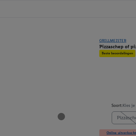
GRILLMEISTER
Pizzaschep of pi
Beste beoordelingen
Soort:
Kies je
Pizzasch
Online uitverkocht