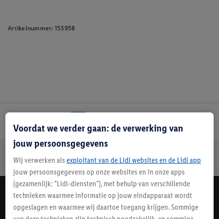
Artikelnummer:
153958
Lidl Nieuwsbrief
Voordat we verder gaan: de verwerking van
jouw persoonsgegevens
Jouw voordelen bij ons als Lidl webshop klant
Wij verwerken als
exploitant van de Lidl websites en de Lidl app
Gratis retourneren
Veilig winkelen
30 dagen bedenktijd
jouw persoonsgegevens op onze websites en in onze apps
(gezamenlijk: "Lidl-diensten"), met behulp van verschillende
technieken waarmee informatie op jouw eindapparaat wordt
Lidl Nieuwsbrief
opgeslagen en waarmee wij daartoe toegang krijgen. Sommige
Schrijf je in
van deze technieken zijn technisch noodzakelijk, en sommige