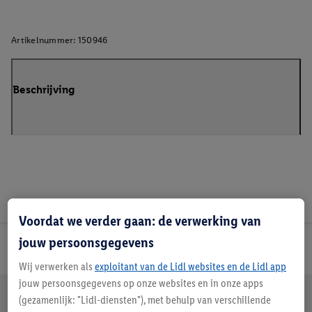
Artikelnummer:
150946
Beschrijving
Voordat we verder gaan: de verwerking van
jouw persoonsgegevens
Lidl Nieuwsbrief
Wij verwerken als
exploitant van de Lidl websites en de Lidl app
jouw persoonsgegevens op onze websites en in onze apps
Jouw voordelen bij ons als Lidl webshop klant
(gezamenlijk: "Lidl-diensten"), met behulp van verschillende
Gratis retourneren
Veilig winkelen
30 dagen bedenktijd