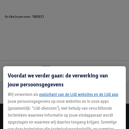
Artikelnummer:
188833
Lidl Nieuwsbrief
Voordat we verder gaan: de verwerking van
jouw persoonsgegevens
Jouw voordelen bij ons als Lidl webshop klant
Wij verwerken als
exploitant van de Lidl websites en de Lidl app
Gratis retourneren
Veilig winkelen
30 dagen bedenktijd
jouw persoonsgegevens op onze websites en in onze apps
(gezamenlijk: "Lidl-diensten"), met behulp van verschillende
technieken waarmee informatie op jouw eindapparaat wordt
Lidl Nieuwsbrief
opgeslagen en waarmee wij daartoe toegang krijgen. Sommige
Schrijf je in
van deze technieken zijn technisch noodzakelijk, en sommige