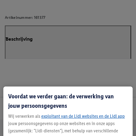
Artikelnummer:
161377
Beschrijving
Voordat we verder gaan: de verwerking van
jouw persoonsgegevens
Lidl Nieuwsbrief
Wij verwerken als
exploitant van de Lidl websites en de Lidl app
jouw persoonsgegevens op onze websites en in onze apps
Jouw voordelen bij ons als Lidl webshop klant
(gezamenlijk: "Lidl-diensten"), met behulp van verschillende
Gratis retourneren
Veilig winkelen
30 dagen bedenktijd