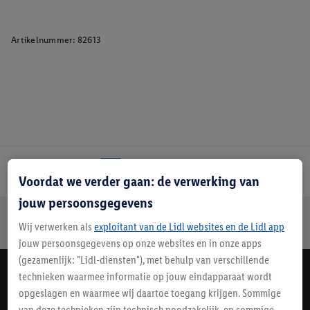
Artikelnummer:
82613
Lidl Nieuwsbrief
Voordat we verder gaan: de verwerking van
jouw persoonsgegevens
Jouw voordelen bij ons als Lidl webshop klant
Wij verwerken als
exploitant van de Lidl websites en de Lidl app
Gratis retourneren
Veilig winkelen
30 dagen bedenktijd
jouw persoonsgegevens op onze websites en in onze apps
(gezamenlijk: "Lidl-diensten"), met behulp van verschillende
technieken waarmee informatie op jouw eindapparaat wordt
Lidl Nieuwsbrief
opgeslagen en waarmee wij daartoe toegang krijgen. Sommige
Schrijf je in
van deze technieken zijn technisch noodzakelijk, en sommige