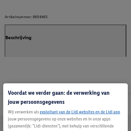
Artikelnummer:
6608463
Beschrijving
Voordat we verder gaan: de verwerking van
jouw persoonsgegevens
Lidl Nieuwsbrief
Wij verwerken als
exploitant van de Lidl websites en de Lidl app
jouw persoonsgegevens op onze websites en in onze apps
Jouw voordelen bij ons als Lidl webshop klant
(gezamenlijk: "Lidl-diensten"), met behulp van verschillende
Gratis retourneren
Veilig winkelen
30 dagen bedenktijd