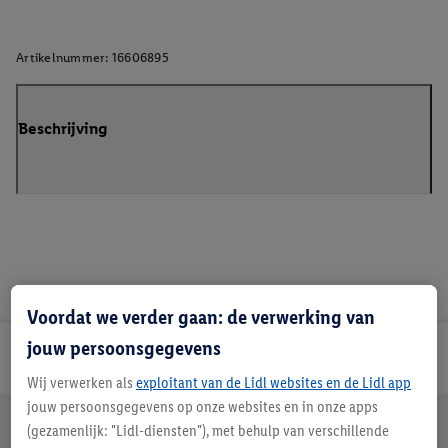
Artikelnummer:
16606895
Beschrijving
Voordat we verder gaan: de verwerking van
jouw persoonsgegevens
Lidl Nieuwsbrief
Wij verwerken als
exploitant van de Lidl websites en de Lidl app
jouw persoonsgegevens op onze websites en in onze apps
Jouw voordelen bij ons als Lidl webshop klant
(gezamenlijk: "Lidl-diensten"), met behulp van verschillende
Gratis retourneren
Veilig winkelen
30 dagen bedenktijd