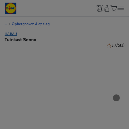
/
Opbergboxen & opslag
HABAU
Tuinkast Benno
3.7/5
(3)
3.7 van 5 ste