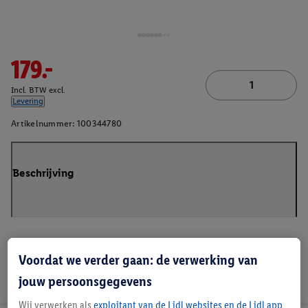
179.-
Incl. BTW excl.
Levering
Artikelnummer:
100344780
Beschrijving
Voordat we verder gaan: de verwerking van
jouw persoonsgegevens
Wij verwerken als
exploitant van de Lidl websites en de Lidl app