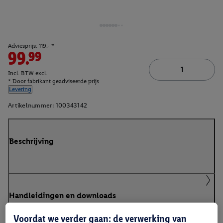
Adviesprijs: 119.- *
99.99
Incl. BTW excl.
* Door fabrikant geadviseerde prijs
Levering
Artikelnummer:
100343142
Beschrijving
Handleidingen en downloads
Voordat we verder gaan: de verwerking van