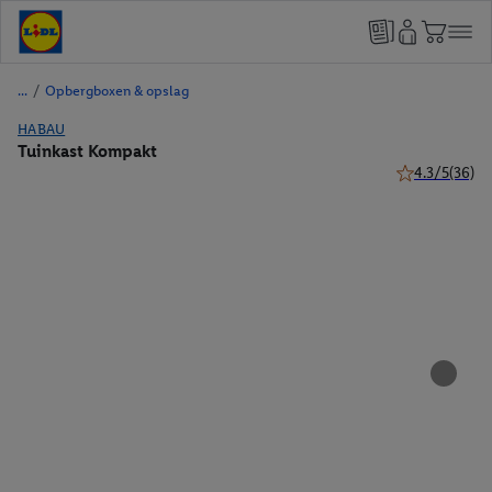
/
Opbergboxen & opslag
HABAU
Tuinkast Kompakt
4.3/5
(36)
4.3 van 5 ster