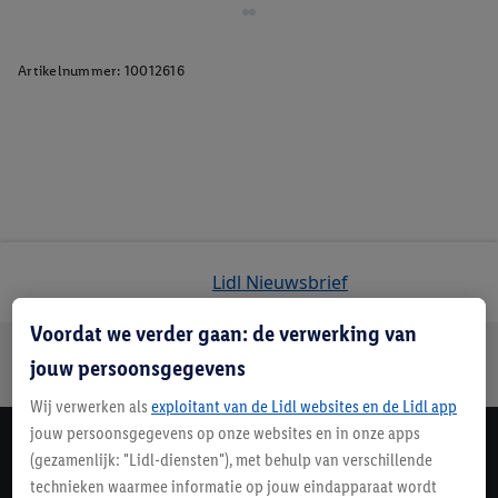
Artikelnummer:
10012616
Lidl Nieuwsbrief
Voordat we verder gaan: de verwerking van
Jouw voordelen bij ons als Lidl webshop klant
jouw persoonsgegevens
Gratis retourneren
Veilig winkelen
30 dagen bedenktijd
Wij verwerken als
exploitant van de Lidl websites en de Lidl app
jouw persoonsgegevens op onze websites en in onze apps
Lidl Nieuwsbrief
(gezamenlijk: "Lidl-diensten"), met behulp van verschillende
technieken waarmee informatie op jouw eindapparaat wordt
Schrijf je in