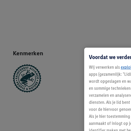
Kenmerken
Voordat we verde
Wij verwerken als
explo
apps (gezamenlijk: "Lid
wordt opgeslagen en wa
en sommige technieken 
verzamelen en analysere
diensten. Als je lid b
voor de hiervoor genoe
Als je hier toestemming
aanmaakt of inlogt op j
identifier maken met he