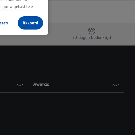
an jouw gehashte e-
aan jou zijn
ssen
Akkoord
r producten waarin je
 winkel te plaatsen
30 dagen bedenktijd
innen verschillende
 van jouw gehashte e-
an jou kunnen worden
erking.
Awards
en vergelijkbare
en. Meer informatie,
t moment in te
r
voor meer informatie