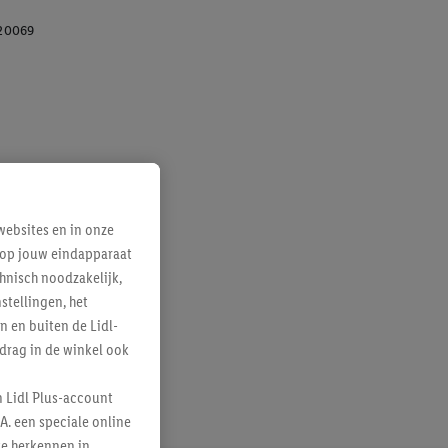
20069
ebsites en in onze
e op jouw eindapparaat
hnisch noodzakelijk,
tellingen, het
n en buiten de Lidl-
drag in de winkel ook
n Lidl Plus-account
A. een speciale online
te herkennen in