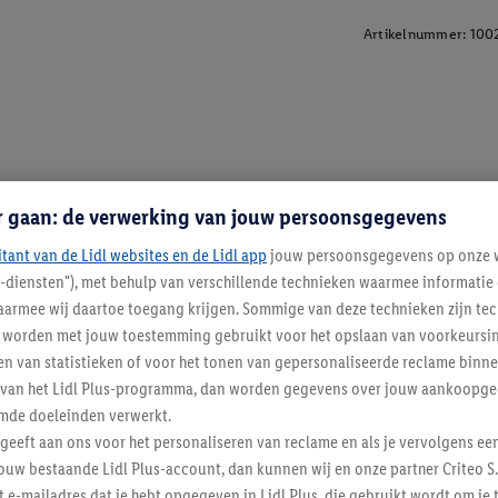
Artikelnummer:
100
r gaan: de verwerking van jouw persoonsgegevens
itant van de Lidl websites en de Lidl app
jouw persoonsgegevens op onze w
l-diensten"), met behulp van verschillende technieken waarmee informati
armee wij daartoe toegang krijgen. Sommige van deze technieken zijn tec
worden met jouw toestemming gebruikt voor het opslaan van voorkeursins
n van statistieken of voor het tonen van gepersonaliseerde reclame binne
ent van het Lidl Plus-programma, dan worden gegevens over jouw aankoopge
mde doeleinden verwerkt.
 geeft aan ons voor het personaliseren van reclame en als je vervolgens ee
ouw bestaande Lidl Plus-account, dan kunnen wij en onze partner Criteo S.
t e-mailadres dat je hebt opgegeven in Lidl Plus, die gebruikt wordt om je 