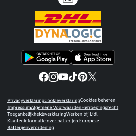
Juridische koppelingen
Cookies beheren
Privacyverklaring
Cookieverklaring
Impressum
Algemene Voorwaarden
Herroepingsrecht
Toegankelijkheidsverklaring
Werken bij Lidl
Klanteninformatie over batterijen Europese
Batterijenverordening