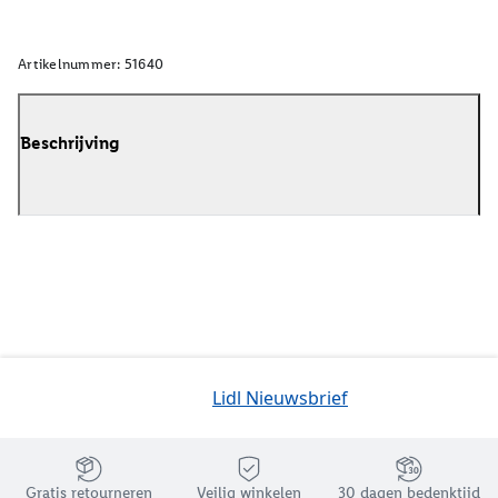
Artikelnummer:
51640
Beschrijving
Lidl Nieuwsbrief
Jouw voordelen bij ons als Lidl webshop klant
Gratis retourneren
Veilig winkelen
30 dagen bedenktijd